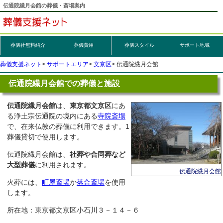
伝通院繊月会館の葬儀・斎場案内
葬儀社無料紹介
葬儀
費用
葬儀スタイル
サポート地域
葬儀支援ネット
サポートエリア
文京区
伝通院繊月会館
伝通院繊月会館での葬儀と施設
伝通院繊月会館
は、
東京都文京区
にあ
る浄土宗伝通院の境内にある
寺院斎場
で、在来仏教の葬儀に利用できます。1
葬儀貸切で使用します。
伝通院繊月会館は、
社葬や合同葬など
大型葬儀
に利用されます。
伝通院繊月会館
火葬には、
町屋斎場
か
落合斎場
を使用
します。
所在地：東京都文京区小石川３－１４－６