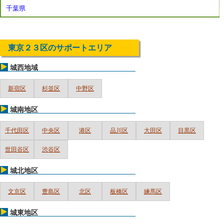
千葉県
東京２３区のサポートエリア
城西地域
新宿区
杉並区
中野区
城南地区
千代田区
中央区
港区
品川区
大田区
目黒区
世田谷区
渋谷区
城北地区
文京区
豊島区
北区
板橋区
練馬区
城東地区