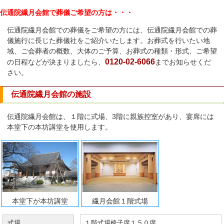
伝通院繊月会館で葬儀ご希望の方は・・・
伝通院繊月会館での葬儀をご希望の方には、伝通院繊月会館での葬
儀施行に長じた葬儀社をご紹介いたします。お葬式を行いたい地
域、ご会葬者の概数、大体のご予算、お葬式の種類・形式、ご希望
0120-02-6066
の日程などが決まりましたら、
までお知らせくだ
さい。
伝通院繊月会館の施設
伝通院繊月会館は、１階に式場、3階に親族控室があり、宴席には
本堂下の本坊講堂を使用します。
本堂下が本坊講堂
繊月会館１階式場
式場
１階式場椅子席１５０席