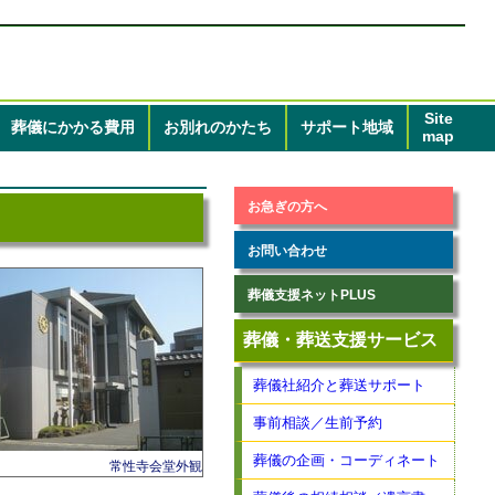
Site
葬儀
にかかる
費用
お別れのかたち
サポート地域
map
お急ぎの方へ
お問い合わせ
葬儀支援ネットPLUS
葬儀・葬送支援サービス
葬儀社紹介と葬送サポート
事前相談／生前予約
葬儀の企画・コーディネート
常性寺会堂外観