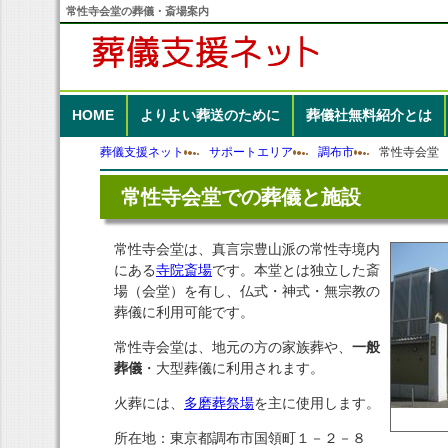
常性寺会堂の葬儀・斎場案内
HOME
よりよい葬送のために
葬儀社無料紹介
とは
葬儀支援ネット
サポートエリア
調布市
常性寺会堂
常性寺会堂での葬儀と施設
常性寺会堂は、真言宗豊山派の常性寺境内
にある
寺院斎場
です。本堂とは独立した斎
場（会堂）を有し、仏式・神式・無宗教の
葬儀に利用可能です。
常性寺会堂は、地元の方の家族葬や、
一般
葬儀
・大型葬儀に利用されます。
火葬には、
多磨葬祭場
を主に使用します。
所在地：東京都調布市国領町１－２－８