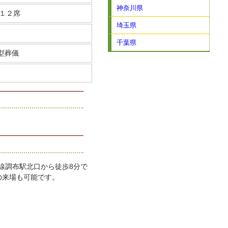
神奈川県
１２席
埼玉県
千葉県
型葬儀
）
線調布駅北口から徒歩8分で
の来場も可能です。