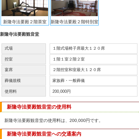
新隆寺法要殿２階茶室
新隆寺法要殿２階特別室
新隆寺法要殿観音堂
式場
１階式場椅子席最大１２０席
控室
１階１室２階２室
宴席
２階控室和室最大１２０席
葬儀規模
家族葬・一般葬儀
使用料
200,000円
新隆寺法要殿観音堂の使用料
新隆寺法要殿観音堂の使用料は、200,000円です。
新隆寺法要殿観音堂への交通案内