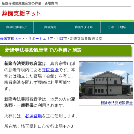
新隆寺法要殿観音堂の葬儀・斎場案内
葬儀社無料紹介
葬儀
費用
葬儀スタイル
サポート地域
葬儀支援ネット
サポートエリア
川口市
新隆寺法要殿観音堂
新隆寺法要殿観音堂での葬儀と施設
新隆寺法要殿観音堂
は、真言宗豊山派
の新隆寺境内にある
寺院斎場
です。本
堂とは独立した斎場（会館）を有し、
宗旨宗派を問わず葬儀に利用可能で
す。
新隆寺法要殿観音堂は、地元の方の
家
新隆寺法要殿観音堂
族葬・一般葬儀
に利用されます。
火葬には、
谷塚斎場
を主に使用します。
所在地：埼玉県川口市安行出羽4-7-3