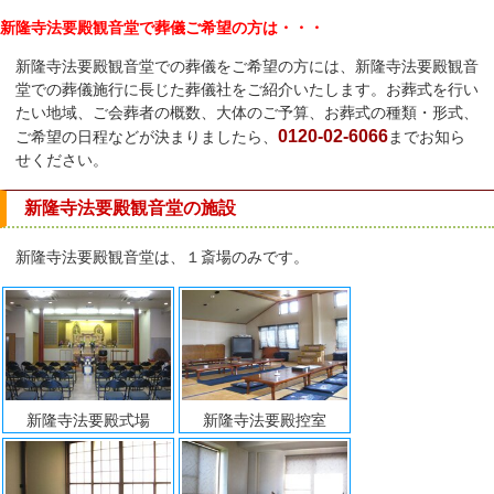
新隆寺法要殿観音堂で葬儀ご希望の方は・・・
新隆寺法要殿観音堂での葬儀をご希望の方には、新隆寺法要殿観音
堂での葬儀施行に長じた葬儀社をご紹介いたします。お葬式を行い
たい地域、ご会葬者の概数、大体のご予算、お葬式の種類・形式、
0120-02-6066
ご希望の日程などが決まりましたら、
までお知ら
せください。
新隆寺法要殿観音堂の施設
新隆寺法要殿観音堂は、１斎場のみです。
新隆寺法要殿式場
新隆寺法要殿控室