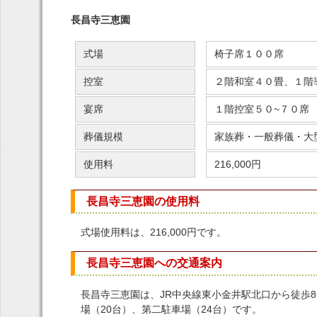
長昌寺三恵園
式場
椅子席１００席
控室
２階和室４０畳、１階
宴席
１階控室５０~７０席
葬儀規模
家族葬・一般葬儀・大
使用料
216,000円
長昌寺三恵園の使用料
式場使用料は、216,000円です。
長昌寺三恵園への交通案内
長昌寺三恵園は、JR中央線東小金井駅北口から徒歩
場（20台）、第二駐車場（24台）です。