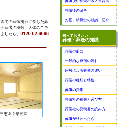
葬儀後の相続相談／遺言書
葬儀後の諸事
お墓、納骨堂の相談・紹介
恵園での葬儀施行に長じた葬
ご会葬者の概数、大体のご予
0120-02-6066
りましたら、
知っておきたい
葬儀・葬送の知識
葬儀の前に
一般的な葬儀の流れ
宗教による葬儀の違い
葬儀の種類と特性
葬儀の費用
葬儀社の種類と選び方
葬儀社の見積書の読み方
三恵園２階控室
葬儀が終わったら