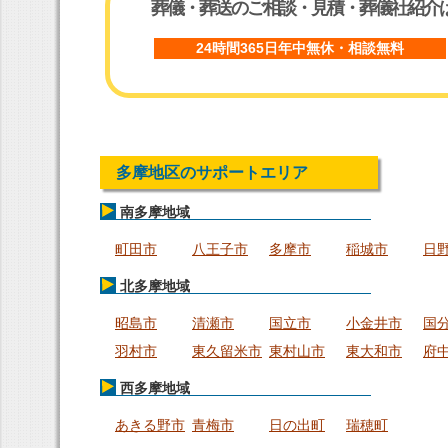
葬儀・葬送のご相談・見積・葬儀社紹介
24時間365日年中無休・相談無料
多摩地区のサポートエリア
南多摩地域
町田市
八王子市
多摩市
稲城市
日
北多摩地域
昭島市
清瀬市
国立市
小金井市
国
羽村市
東久留米市
東村山市
東大和市
府
西多摩地域
あきる野市
青梅市
日の出町
瑞穂町