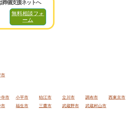
は葬儀支援ネットへ
無料相談フォ
ーム
野市
分寺市
小平市
狛江市
立川市
調布市
西東京市
中市
福生市
三鷹市
武蔵野市
武蔵村山市