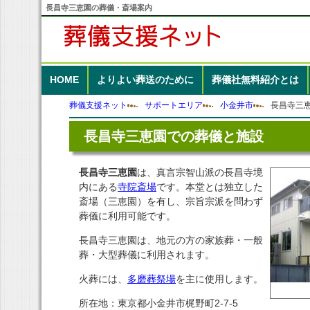
長昌寺三恵園の葬儀・斎場案内
HOME
よりよい葬送のために
葬儀社無料紹介
とは
葬儀支援ネット
サポートエリア
小金井市
長昌寺三
長昌寺三恵園での葬儀と施設
長昌寺三恵園
は、真言宗智山派の長昌寺境
内にある
寺院斎場
です。本堂とは独立した
斎場（三恵園）を有し、宗旨宗派を問わず
葬儀に利用可能です。
長昌寺三恵園は、地元の方の家族葬・一般
葬・大型葬儀に利用されます。
火葬には、
多磨葬祭場
を主に使用します。
所在地：東京都小金井市梶野町2-7-5