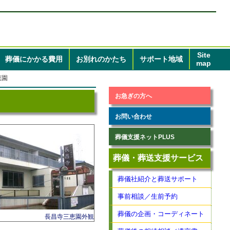
Site
葬儀
にかかる
費用
お別れのかたち
サポート地域
map
恵園
お急ぎの方へ
お問い合わせ
葬儀支援ネットPLUS
葬儀・葬送支援サービス
葬儀社紹介と葬送サポート
事前相談／生前予約
葬儀の企画・コーディネート
長昌寺三恵園外観