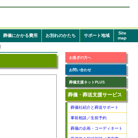
Site
葬儀
にかかる
費用
お別れのかたち
サポート地域
map
閣
お急ぎの方へ
お問い合わせ
葬儀支援ネットPLUS
葬儀・葬送支援サービス
葬儀社紹介と葬送サポート
事前相談／生前予約
葬儀の企画・コーディネート