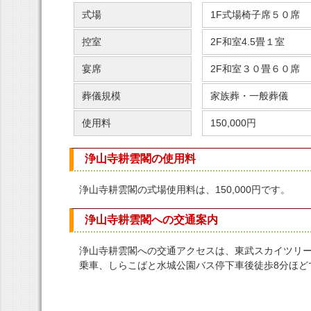
式場
1F式場椅子席５０席
控室
2F和室4.5畳１室
宴席
2F和室３０畳６０席
葬儀規模
家族葬・一般葬儀
使用料
150,000円
浄山寺耕雲閣の使用料
浄山寺耕雲閣の式場使用料は、150,000円です。
浄山寺耕雲閣への交通案内
浄山寺耕雲閣への交通アクセスは、東武スカイツリ
乗車、しらこばと水城公園バス停下車後徒歩8分ほど