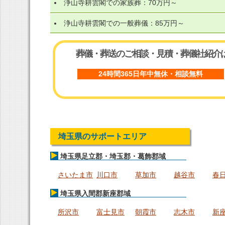
浄山寺耕雲閣での家族葬：70万円～
浄山寺耕雲閣での一般葬儀：85万円～
葬儀・葬送のご相談・見積・葬儀社紹介
24時間365日年中無休・相談無料
埼玉県のサポートエリア
埼玉県足立郡・埼玉郡・葛飾郡域
さいたま市
川口市
草加市
越谷市
春
埼玉県入間郡新座郡域
所沢市
富士見市
朝霞市
志木市
新