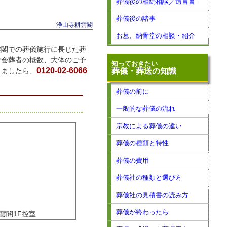
葬儀後の相続相談／遺言書
葬儀後の諸事
浄山寺耕雲閣
お墓、納骨堂の相談・紹介
雲閣での葬儀施行に長じた葬
ご会葬者の概数、大体のご予
知っておきたい
0120-02-6066
葬儀・葬送の知識
りましたら、
葬儀の前に
一般的な葬儀の流れ
宗教による葬儀の違い
葬儀の種類と特性
葬儀の費用
葬儀社の種類と選び方
葬儀社の見積書の読み方
葬儀が終わったら
雲閣1F控室