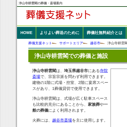
浄山寺耕雲閣の葬儀・斎場案内
HOME
よりよい葬送のために
葬儀社無料紹介
とは
葬儀支援ネット
サポートエリア
越谷市
浄山寺耕雲
浄山寺耕雲閣での葬儀と施設
浄山寺耕雲閣
は、
埼玉県越谷市
にある
寺院
斎場
で、宗旨宗派を問わず利用できます。
建物の1階に式場・控室、2階に宴席スペー
スがあり、1葬儀貸切で使用できます。
浄山寺耕雲閣は、式場が広く駐車スペース
も比較的充分にあることから、
家族葬
や
一
般の葬儀
によく利用されます。
火葬には、
越谷市斎場
を主に使用します。