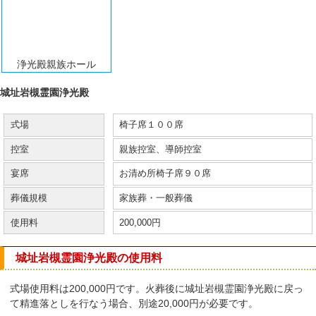
浄光殿親族ホール
城址岩槻霊園浄光殿
式場
椅子席１００席
控室
親族控室、導師控室
宴席
お清め所椅子席９０席
葬儀規模
家族葬・一般葬儀
使用料
200,000円
城址岩槻霊園浄光殿の使用料
式場使用料は200,000円です。火葬後に城址岩槻霊園浄光殿に戻っ
て精進落としを行なう場合、別途20,000円が必要です。