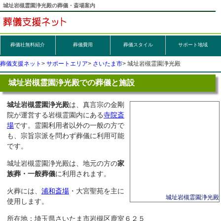
城址岩槻霊園浄光殿の葬儀・斎場案内
葬儀社無料紹介
葬儀
費用
葬儀スタイル
サポート地域
葬儀支援ネット
サポートエリア
さいたま市
城址岩槻霊園浄光殿
城址岩槻霊園浄光殿での葬儀と施設
城址岩槻霊園浄光殿
は、真言宗の金剛
院が運営する岩槻霊園内にある
寺院斎
場
です。霊園利用者以外の一般の方で
も、宗旨宗派を問わず葬儀に利用可能
です。
城址岩槻霊園浄光殿は、地元の方の
家
族葬・一般葬儀
に利用されます。
火葬には、
浦和斎場
・大宮聖苑を主に
城址岩槻霊園浄光殿
使用します。
所在地：埼玉県さいたま市岩槻区鹿室６２５