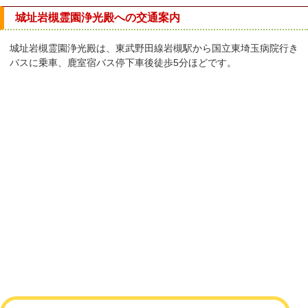
城址岩槻霊園浄光殿への交通案内
城址岩槻霊園浄光殿は、東武野田線岩槻駅から国立東埼玉病院行き
バスに乗車、鹿室宿バス停下車後徒歩5分ほどです。