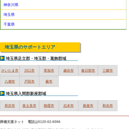
神奈川県
埼玉県
千葉県
埼玉県のサポートエリア
埼玉県足立郡・埼玉郡・葛飾郡域
さいたま市
川口市
草加市
越谷市
春日部市
三郷市
八潮市
戸田市
蕨市
埼玉県入間郡新座郡域
所沢市
富士見市
朝霞市
志木市
新座市
和光市
葬儀支援ネット
電話は0120-02-6066