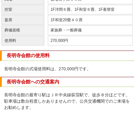
控室
1F洋間６畳、1F和室６畳、1F着替室
宴席
1F和室20畳４０席
葬儀規模
家族葬・一般葬儀
使用料
270,000円
長明寺会館の使用料
長明寺会館の式場使用料は、270,000円です。
長明寺会館への交通案内
長明寺会館の最寄り駅はＪＲ中央線荻窪駅で、徒歩８分ほどです。
駐車場は数台程度しかありませんので、公共交通機関でのご来場を
お勧めします。