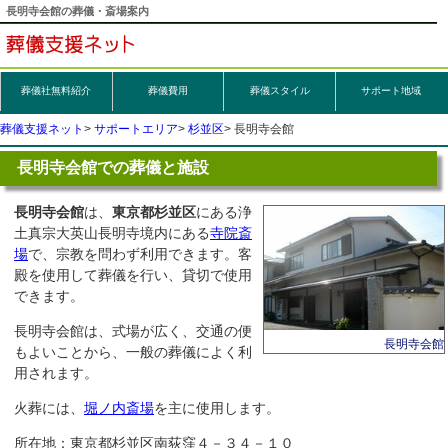
長明寺会館の葬儀・斎場案内
葬儀社無料紹介
葬儀
費用
葬儀スタイル
サポート地域
葬儀支援ネット
サポートエリア
杉並区
長明寺会館
長明寺会館での葬儀と施設
長明寺会館
は、
東京都杉並区
にある浄
土真宗大英山長明寺境内にある
寺院斎
場
で、宗教を問わず利用できます。客
殿を使用して葬儀を行い、貸切で使用
できます。
長明寺会館は、式場が広く、交通の便
長明寺会館
もよいことから、一般の葬儀によく利
用されます。
火葬には、
堀ノ内斎場
を主に使用します。
所在地：東京都杉並区南荻窪４－３４－１０