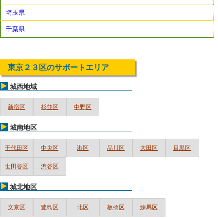
埼玉県
千葉県
東京２３区のサポートエリア
城西地域
新宿区
杉並区
中野区
城南地区
千代田区
中央区
港区
品川区
大田区
目黒区
世田谷区
渋谷区
城北地区
文京区
豊島区
北区
板橋区
練馬区