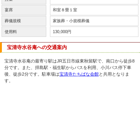
宴席
和室８畳１室
葬儀規模
家族葬・小規模葬儀
使用料
130,000円
宝清寺水谷庵への交通案内
宝清寺水谷庵の最寄り駅はJR五日市線東秋留駅で、南口から徒歩8
分です。また、拝島駅・福生駅からバスを利用、小川バス停下車
後、徒歩2分です。駐車場は
宝清寺たちばな会館
と共用となりま
す。