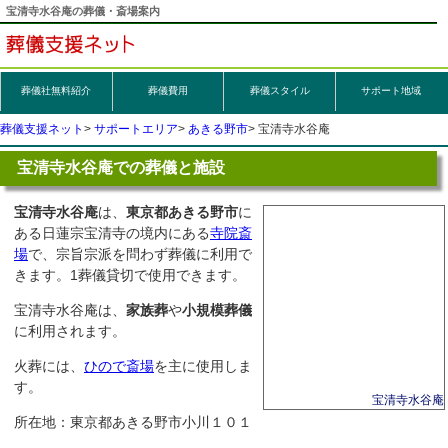
宝清寺水谷庵の葬儀・斎場案内
葬儀社無料紹介
葬儀
費用
葬儀スタイル
サポート地域
葬儀支援ネット
サポートエリア
あきる野市
宝清寺水谷庵
宝清寺水谷庵での葬儀と施設
宝清寺水谷庵
は、
東京都あきる野市
に
ある日蓮宗宝清寺の境内にある
寺院斎
場
で、宗旨宗派を問わず葬儀に利用で
きます。1葬儀貸切で使用できます。
宝清寺水谷庵は、
家族葬
や
小規模葬儀
に利用されます。
火葬には、
ひので斎場
を主に使用しま
す。
宝清寺水谷庵
所在地：東京都あきる野市小川１０１