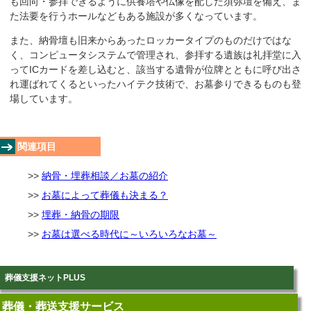
も回向・参拝できるように供養塔や仏像を配した須弥壇を備え、ま
た法要を行うホールなどもある施設が多くなっています。
また、納骨壇も旧来からあったロッカータイプのものだけではな
く、コンピュータシステムで管理され、参拝する遺族は礼拝堂に入
ってICカードを差し込むと、該当する遺骨が位牌とともに呼び出さ
れ運ばれてくるといったハイテク技術で、お墓参りできるものも登
場しています。
関連項目
納骨・埋葬相談／お墓の紹介
お墓によって葬儀も決まる？
埋葬・納骨の期限
お墓は選べる時代に～いろいろなお墓～
葬儀支援ネットPLUS
葬儀・葬送支援サービス