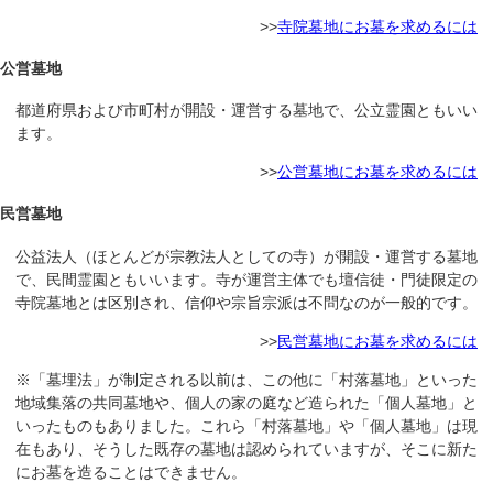
>>
寺院墓地にお墓を求めるには
公営墓地
都道府県および市町村が開設・運営する墓地で、公立霊園ともいい
ます。
>>
公営墓地にお墓を求めるには
民営墓地
公益法人（ほとんどが宗教法人としての寺）が開設・運営する墓地
で、民間霊園ともいいます。寺が運営主体でも壇信徒・門徒限定の
寺院墓地とは区別され、信仰や宗旨宗派は不問なのが一般的です。
>>
民営墓地にお墓を求めるには
※「墓埋法」が制定される以前は、この他に「村落墓地」といった
地域集落の共同墓地や、個人の家の庭など造られた「個人墓地」と
いったものもありました。これら「村落墓地」や「個人墓地」は現
在もあり、そうした既存の墓地は認められていますが、そこに新た
にお墓を造ることはできません。