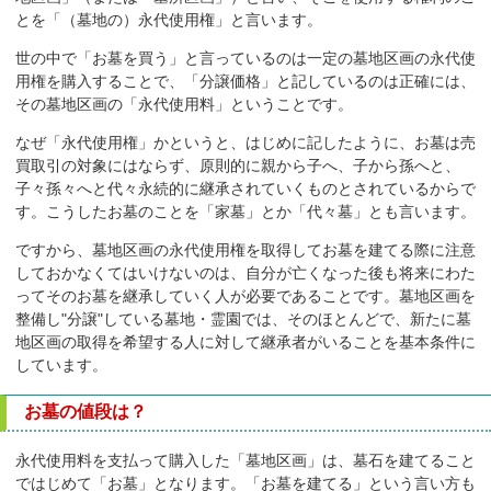
とを「（墓地の）永代使用権」と言います。
世の中で「お墓を買う」と言っているのは一定の墓地区画の永代使
用権を購入することで、「分譲価格」と記しているのは正確には、
その墓地区画の「永代使用料」ということです。
なぜ「永代使用権」かというと、はじめに記したように、お墓は売
買取引の対象にはならず、原則的に親から子へ、子から孫へと、
子々孫々へと代々永続的に継承されていくものとされているからで
す。こうしたお墓のことを「家墓」とか「代々墓」とも言います。
ですから、墓地区画の永代使用権を取得してお墓を建てる際に注意
しておかなくてはいけないのは、自分が亡くなった後も将来にわた
ってそのお墓を継承していく人が必要であることです。墓地区画を
整備し"分譲"している墓地・霊園では、そのほとんどで、新たに墓
地区画の取得を希望する人に対して継承者がいることを基本条件に
しています。
お墓の値段は？
永代使用料を支払って購入した「墓地区画」は、墓石を建てること
ではじめて「お墓」となります。「お墓を建てる」という言い方も