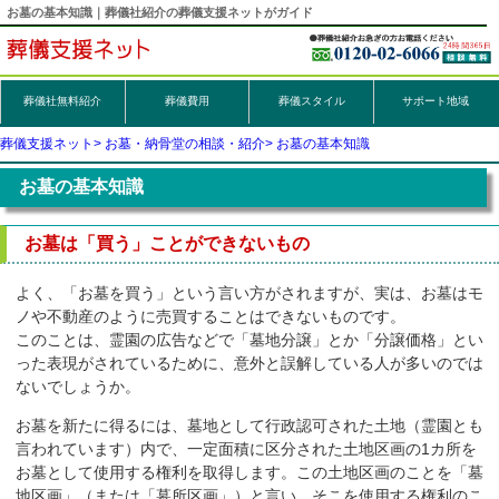
お墓の基本知識｜葬儀社紹介の葬儀支援ネットがガイド
葬儀社無料紹介
葬儀
費用
葬儀スタイル
サポート地域
葬儀支援ネット
お墓・納骨堂の相談・紹介
お墓の基本知識
お墓の基本知識
お墓は「買う」ことができないもの
よく、「お墓を買う」という言い方がされますが、実は、お墓はモ
ノや不動産のように売買することはできないものです。
このことは、霊園の広告などで「墓地分譲」とか「分譲価格」とい
った表現がされているために、意外と誤解している人が多いのでは
ないでしょうか。
お墓を新たに得るには、墓地として行政認可された土地（霊園とも
言われています）内で、一定面積に区分された土地区画の1カ所を
お墓として使用する権利を取得します。この土地区画のことを「墓
地区画」（または「墓所区画」）と言い、そこを使用する権利のこ