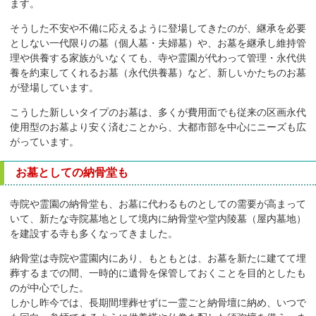
ます。
そうした不安や不備に応えるように登場してきたのが、継承を必要
としない一代限りの墓（個人墓・夫婦墓）や、お墓を継承し維持管
理や供養する家族がいなくても、寺や霊園が代わって管理・永代供
養を約束してくれるお墓（永代供養墓）など、新しいかたちのお墓
が登場しています。
こうした新しいタイプのお墓は、多くが費用面でも従来の区画永代
使用型のお墓より安く済むことから、大都市部を中心にニーズも広
がっています。
お墓としての納骨堂も
寺院や霊園の納骨堂も、お墓に代わるものとしての需要が高まって
いて、新たな寺院墓地として境内に納骨堂や堂内陵墓（屋内墓地）
を建設する寺も多くなってきました。
納骨堂は寺院や霊園内にあり、もともとは、お墓を新たに建てて埋
葬するまでの間、一時的に遺骨を保管しておくことを目的としたも
のが中心でした。
しかし昨今では、長期間埋葬せずに一霊ごと納骨壇に納め、いつで