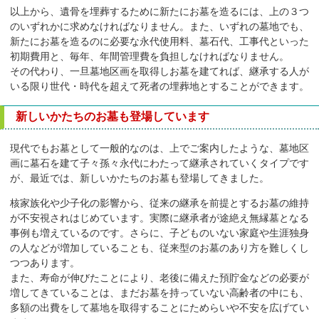
以上から、遺骨を埋葬するために新たにお墓を造るには、上の３つ
のいずれかに求めなければなりません。また、いずれの墓地でも、
新たにお墓を造るのに必要な永代使用料、墓石代、工事代といった
初期費用と、毎年、年間管理費を負担しなければなりません。
その代わり、一旦墓地区画を取得しお墓を建てれば、継承する人が
いる限り世代・時代を超えて死者の埋葬地とすることができます。
新しいかたちのお墓も登場しています
現代でもお墓として一般的なのは、上でご案内したような、墓地区
画に墓石を建て子々孫々永代にわたって継承されていくタイプです
が、最近では、新しいかたちのお墓も登場してきました。
核家族化や少子化の影響から、従来の継承を前提とするお墓の維持
が不安視されはじめています。実際に継承者が途絶え無縁墓となる
事例も増えているのです。さらに、子どものいない家庭や生涯独身
の人などが増加していることも、従来型のお墓のあり方を難しくし
つつあります。
また、寿命が伸びたことにより、老後に備えた預貯金などの必要が
増してきていることは、まだお墓を持っていない高齢者の中にも、
多額の出費をして墓地を取得することにためらいや不安を広げてい