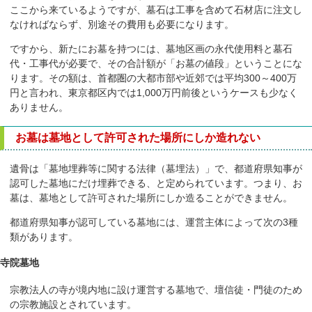
ここから来ているようですが、墓石は工事を含めて石材店に注文し
なければならず、別途その費用も必要になります。
ですから、新たにお墓を持つには、墓地区画の永代使用料と墓石
代・工事代が必要で、その合計額が「お墓の値段」ということにな
ります。その額は、首都圏の大都市部や近郊では平均300～400万
円と言われ、東京都区内では1,000万円前後というケースも少なく
ありません。
お墓は墓地として許可された場所にしか造れない
遺骨は「墓地埋葬等に関する法律（墓埋法）」で、都道府県知事が
認可した墓地にだけ埋葬できる、と定められています。つまり、お
墓は、墓地として許可された場所にしか造ることができません。
都道府県知事が認可している墓地には、運営主体によって次の3種
類があります。
寺院墓地
宗教法人の寺が境内地に設け運営する墓地で、壇信徒・門徒のため
の宗教施設とされています。